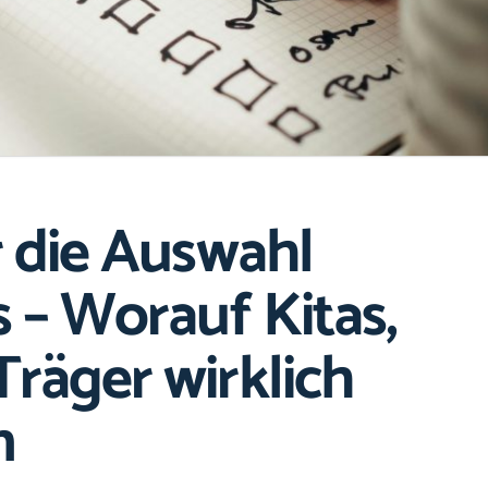
r die Auswahl
s – Worauf Kitas,
räger wirklich
n